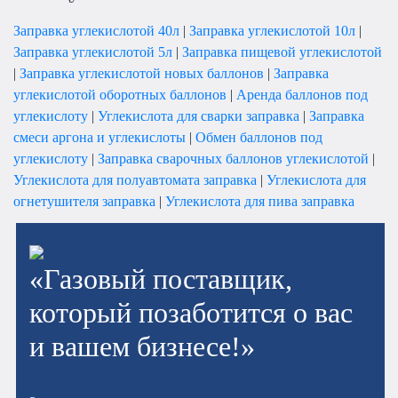
Заправка углекислотой 40л
|
Заправка углекислотой 10л
|
Заправка углекислотой 5л
|
Заправка пищевой углекислотой
|
Заправка углекислотой новых баллонов
|
Заправка
углекислотой оборотных баллонов
|
Аренда баллонов под
углекислоту
|
Углекислота для сварки заправка
|
Заправка
смеси аргона и углекислоты
|
Обмен баллонов под
углекислоту
|
Заправка сварочных баллонов углекислотой
|
Углекислота для полуавтомата заправка
|
Углекислота для
огнетушителя заправка
|
Углекислота для пива заправка
«Газовый поставщик,
который позаботится о вас
и вашем бизнесе!»