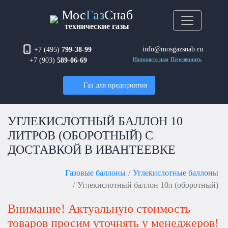
Мос
Газ
Снаб
технические газы
info@mosgazsnab.ru
+7 (495)
799-38-99
+7 (903)
589-06-69
Напишите нам
Перезвонить
Газ для предприятия
УГЛЕКИСЛОТНЫЙ БАЛЛОН 10
ЛИТРОВ (ОБОРОТНЫЙ) С
ДОСТАВКОЙ В ИВАНТЕЕВКЕ
Газовые баллоны
Углекислотные баллоны
Углекислотный баллон 10л (оборотный)
Внимание! Актуальную стоимость
товаров просим уточнять у менеджеров!