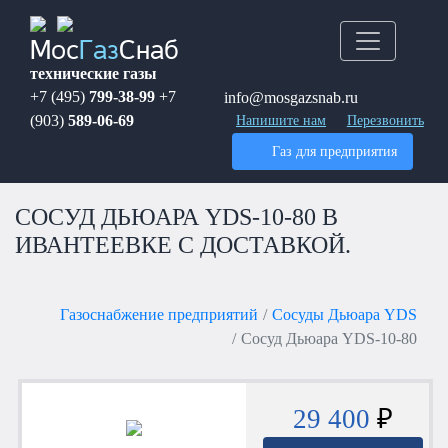
Мос
Газ
Снаб
технические газы
+7 (495)
799-38-99
+7
info@mosgazsnab.ru
(903)
589-06-69
Напишите нам
Перезвонить
Газ для предприятия
СОСУД ДЬЮАРА YDS-10-80 В
ИВАНТЕЕВКЕ С ДОСТАВКОЙ.
Газоснабжение предприятий
Сосуды Дьюара YDS
Сосуд Дьюара YDS-10-80
29 400
₽