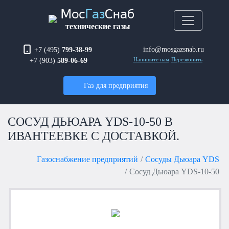
Мос
Газ
Снаб
технические газы
info@mosgazsnab.ru
+7 (495)
799-38-99
+7 (903)
589-06-69
Напишите нам
Перезвонить
Газ для предприятия
СОСУД ДЬЮАРА YDS-10-50 В
ИВАНТЕЕВКЕ С ДОСТАВКОЙ.
Газоснабжение предприятий
Сосуды Дьюара YDS
Сосуд Дьюара YDS-10-50