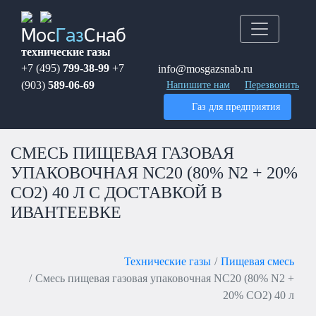
Мос
Газ
Снаб
технические газы
+7 (495)
799-38-99
+7
info@mosgazsnab.ru
(903)
589-06-69
Напишите нам
Перезвонить
Газ для предприятия
СМЕСЬ ПИЩЕВАЯ ГАЗОВАЯ
УПАКОВОЧНАЯ NC20 (80% N2 + 20%
CO2) 40 Л С ДОСТАВКОЙ В
ИВАНТЕЕВКЕ
Технические газы
Пищевая смесь
Смесь пищевая газовая упаковочная NC20 (80% N2 +
20% CO2) 40 л