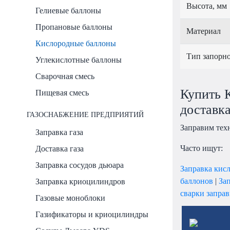
Высота, мм
Гелиевые баллоны
Пропановые баллоны
Материал
Кислородные баллоны
Тип запорно
Углекислотные баллоны
Сварочная смесь
Купить К
Пищевая смесь
доставка
ГАЗОСНАБЖЕНИЕ ПРЕДПРИЯТИЙ
Заправим тех
Заправка газа
Часто ищут:
Доставка газа
Заправка сосудов дьюара
Заправка кис
баллонов
|
За
Заправка криоцилиндров
сварки заправ
Газовые моноблоки
Газификаторы и криоцилиндры