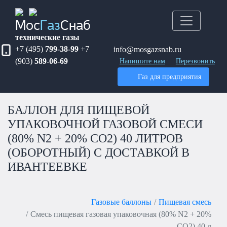
Мос
Газ
Снаб
технические газы
+7 (495)
799-38-99
+7
info@mosgazsnab.ru
(903)
589-06-69
Напишите нам
Перезвонить
Газ для предприятия
БАЛЛОН ДЛЯ ПИЩЕВОЙ
УПАКОВОЧНОЙ ГАЗОВОЙ СМЕСИ
(80% N2 + 20% CO2) 40 ЛИТРОВ
(ОБОРОТНЫЙ) С ДОСТАВКОЙ В
ИВАНТЕЕВКЕ
Газовые баллоны
Пищевая смесь
Смесь пищевая газовая упаковочная (80% N2 + 20%
CO2) 40 л