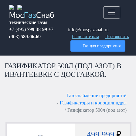
Мос
Газ
Снаб
технические газы
+7 (495)
799-38-99
+7
info@mosgazsnab.ru
(903)
589-06-69
Напишите нам
Перезвонить
Газ для предприятия
ГАЗИФИКАТОР 500Л (ПОД АЗОТ) В
ИВАНТЕЕВКЕ С ДОСТАВКОЙ.
Газоснабжение предприятий
Газификаторы и криоцилиндры
Газификатор 500л (под азот)
499 999
₽