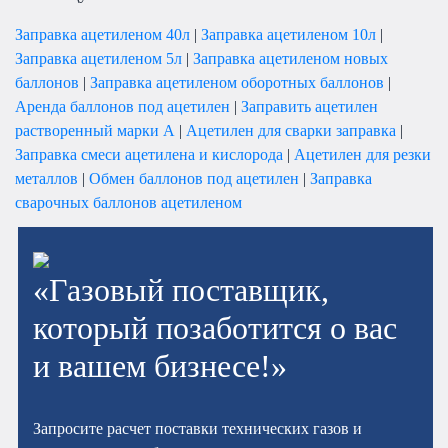
Заправка ацетиленом 40л
|
Заправка ацетиленом 10л
|
Заправка ацетиленом 5л
|
Заправка ацетиленом новых
баллонов
|
Заправка ацетиленом оборотных баллонов
|
Аренда баллонов под ацетилен
|
Заправить ацетилен
растворенный марки А
|
Ацетилен для сварки заправка
|
Заправка смеси ацетилена и кислорода
|
Ацетилен для резки
металлов
|
Обмен баллонов под ацетилен
|
Заправка
сварочных баллонов ацетиленом
«Газовый поставщик,
который позаботится о вас
и вашем бизнесе!»
Запросите расчет поставки технических газов и